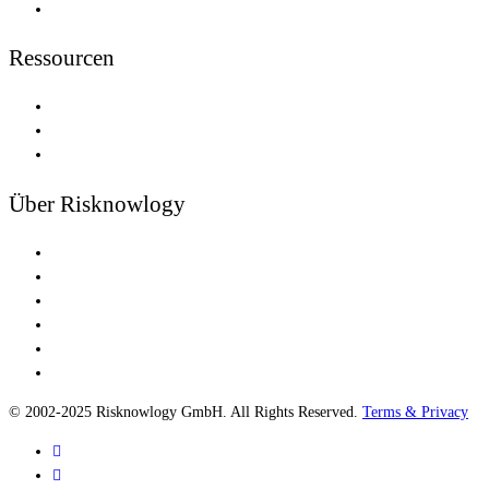
Experten Vereint
Ressourcen
Newsletters
Risiko
Funktionale Sicherheit
Über Risknowlogy
Jobangebote
Nachrichten
Niederlassungen
Vivid Vision
Kontakt
Über Uns
© 2002-2025 Risknowlogy GmbH. All Rights Reserved.
Terms & Privacy