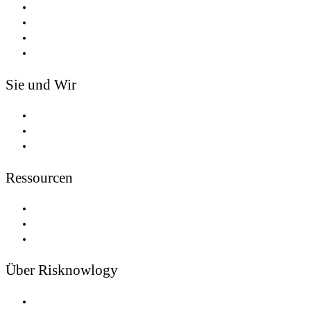
Zertifizierung
Dienstleistungen
Tools
Safety Passport®
Sie und Wir
Partnerschaften
Trainer und Redner
Experten Vereint
Ressourcen
Newsletters
Risiko
Funktionale Sicherheit
Über Risknowlogy
Jobangebote